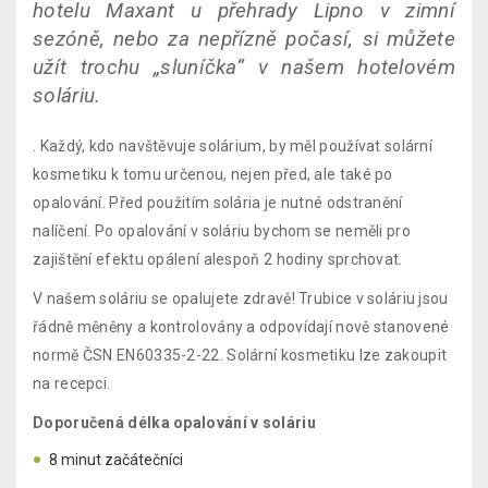
hotelu Maxant u přehrady Lipno v zimní
sezóně, nebo za nepřízně počasí, si můžete
užít trochu „sluníčka“ v našem hotelovém
soláriu.
. Každý, kdo navštěvuje solárium, by měl používat solární
kosmetiku k tomu určenou, nejen před, ale také po
opalování. Před použitím solária je nutné odstranění
nalíčení. Po opalování v soláriu bychom se neměli pro
zajištění efektu opálení alespoň 2 hodiny sprchovat.
V našem soláriu se opalujete zdravě! Trubice v soláriu jsou
řádně měněny a kontrolovány a odpovídají nově stanovené
normě ČSN EN60335-2-22. Solární kosmetiku lze zakoupit
na recepci.
Doporučená délka opalování v soláriu
8 minut začátečníci