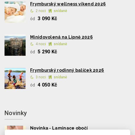
Frymburský wellness víkend 2026
2 noci
snídaně
3 090 Kč
ód
Minidovolená na Lipně 2026
4 noci
snídaně
5 290 Kč
ód
Frymburský rodinný balíček 2026
3 noci
snídaně
4 050 Kč
ód
Novinky
Novinka - Laminace obočí