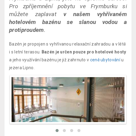
Pro zpříjemnění pobytu ve Frymburku si
můžete zaplavat
v našem vyhřívaném
hotelovém bazénu se slanou vodou a
protiproudem
.
Bazén je propojen s vyhřívanou relaxační zahradou a v létě
i s letní terasou.
Bazén je určen pouze pro hotelové hosty
a jeho využívání bazénu je již zahrnuto v
ceně ubytování
u
jezera Lipno.