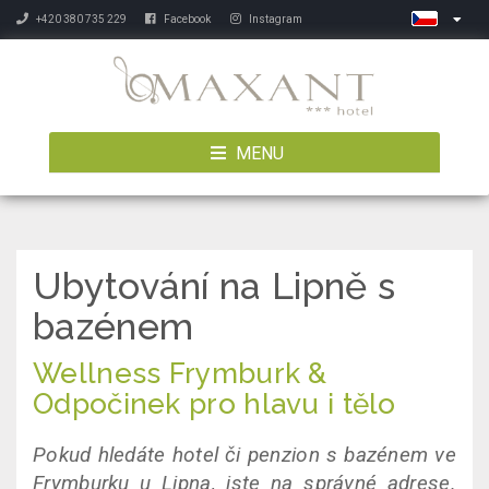
+420 380 735 229
Facebook
Instagram
MENU
Ubytování na Lipně s
bazénem
Wellness Frymburk &
Odpočinek pro hlavu i tělo
Pokud hledáte hotel či penzion s bazénem ve
Frymburku u Lipna, jste na správné adrese.