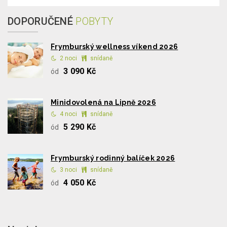
DOPORUČENÉ
POBYTY
Frymburský wellness víkend 2026
2 noci
snídaně
3 090 Kč
ód
Minidovolená na Lipně 2026
4 noci
snídaně
5 290 Kč
ód
Frymburský rodinný balíček 2026
3 noci
snídaně
4 050 Kč
ód