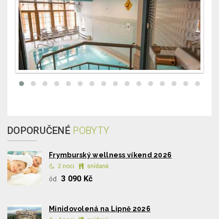
DOPORUČENÉ
POBYTY
Frymburský wellness víkend 2026
2 noci
snídaně
3 090 Kč
ód
Minidovolená na Lipně 2026