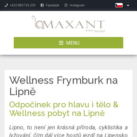
+420 380 735 229
Facebook
Instagram
MENU
Wellness Frymburk na
Lipně
Odpočinek pro hlavu i tělo
&
Wellness pobyt na Lipně
Lipno, to není jen krásná příroda, cyklistika a
lyžování, čím dál více hostů jezdí na Lipensko