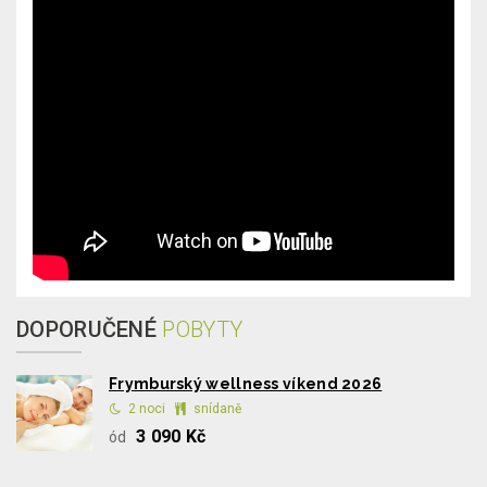
DOPORUČENÉ
POBYTY
Frymburský wellness víkend 2026
2 noci
snídaně
3 090 Kč
ód