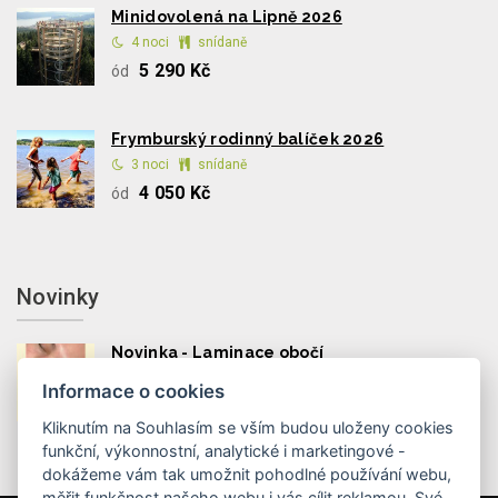
Minidovolená na Lipně 2026
4 noci
snídaně
5 290 Kč
ód
Frymburský rodinný balíček 2026
3 noci
snídaně
4 050 Kč
ód
Novinky
Novinka - Laminace obočí
Informace o cookies
Kliknutím na Souhlasím se vším budou uloženy cookies
funkční, výkonnostní, analytické i marketingové -
dokážeme vám tak umožnit pohodlné používání webu,
měřit funkčnost našeho webu i vás cílit reklamou. Své