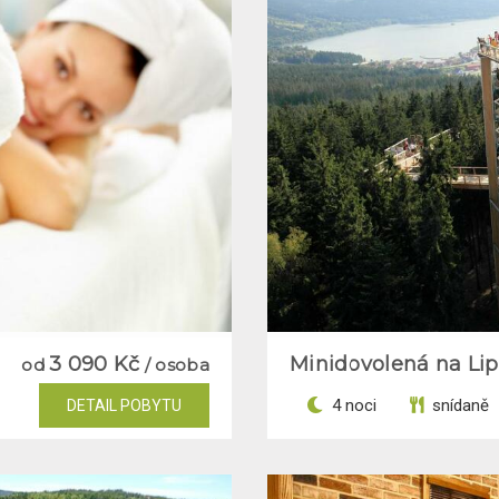
3 090 Kč
Minidovolená na Li
od
/ osoba
4 noci
snídaně
DETAIL POBYTU