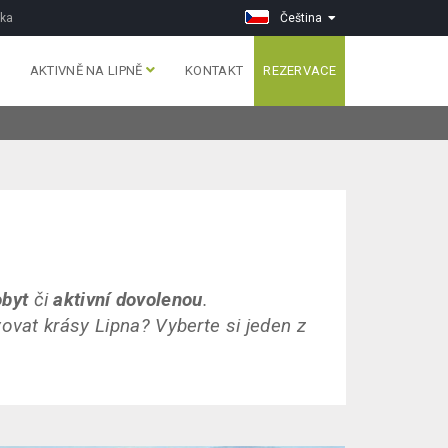
vka
Čeština
AKTIVNĚ NA LIPNĚ
KONTAKT
REZERVACE
obyt
či
aktivní dovolenou
.
ovat krásy Lipna? Vyberte si jeden z