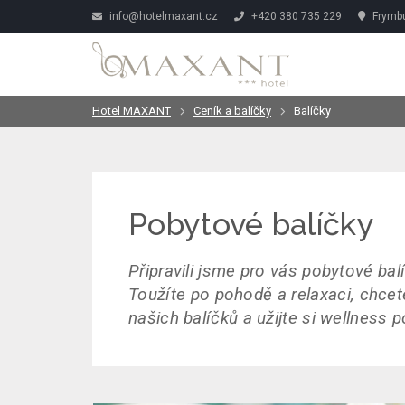
info@hotelmaxant.cz
+420 380 735 229
Frymbu
Hotel MAXANT
Ceník a balíčky
Balíčky
Pobytové balíčky
Připravili jsme pro vás pobytové bal
Toužíte po pohodě a relaxaci, chcet
našich balíčků a užijte si wellness 