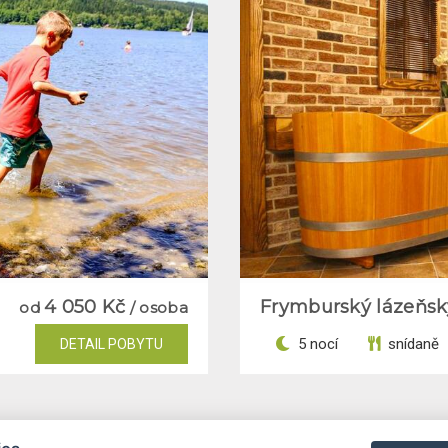
4 050 Kč
Frymburský lázeňsk
od
/ osoba
5 nocí
snídaně
DETAIL POBYTU