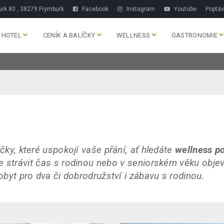
rk 80 , 38279 Frymburk
Facebook
Instagram
Youtube
Poptá
HOTEL
CENÍK A BALÍČKY
WELLNESS
GASTRONOMIE
íčky, které uspokojí vaše přání, ať hledáte
wellness p
e strávit čas s rodinou nebo v seniorském věku objev
pobyt pro dva či dobrodružství i zábavu s rodinou.