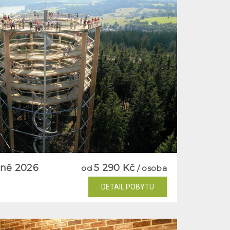
pně 2026
5 290 Kč
od
/ osoba
DETAIL POBYTU