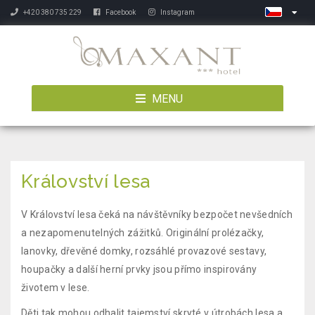
+420 380 735 229
Facebook
Instagram
MENU
Království lesa
V Království lesa čeká na návštěvníky bezpočet nevšedních
a nezapomenutelných zážitků. Originální prolézačky,
lanovky, dřevěné domky, rozsáhlé provazové sestavy,
houpačky a další herní prvky jsou přímo inspirovány
životem v lese.
Děti tak mohou odhalit tajemství skryté v útrobách lesa a