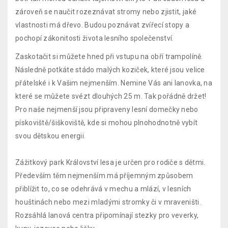
zároveň se naučit rozeznávat stromy nebo zjistit, jaké
vlastnosti má dřevo. Budou poznávat zvířecí stopy a
pochopí zákonitosti života lesního společenství.
Zaskotačit si můžete hned při vstupu na obří trampolíně.
Následně potkáte stádo malých koziček, které jsou velice
přátelské i k Vašim nejmenším. Nemine Vás ani lanovka, na
které se můžete svézt dlouhých 25 m. Tak pořádně držet!
Pro naše nejmenší jsou připraveny lesní domečky nebo
pískoviště/šiškoviště, kde si mohou plnohodnotně vybít
svou dětskou energii.
Zážitkový park Království lesa je určen pro rodiče s dětmi.
Především těm nejmenším má příjemným způsobem
přiblížit to, co se odehrává v mechu a mlází, v lesních
houštinách nebo mezi mladými stromky či v mraveništi.
Rozsáhlá lanová centra připomínají stezky pro veverky,