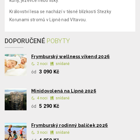
kuny, jezevce nebo lišky.
Království lesa se nachází v těsné blízkosti Stezky
Korunami stromů v Lipně nad Vltavou.
DOPORUČENÉ
POBYTY
Frymburský wellness víkend 2026
2 noci
snídaně
3 090 Kč
ód
Minidovolená na Lipně 2026
4 noci
snídaně
5 290 Kč
ód
Frymburský rodinný balíček 2026
3 noci
snídaně