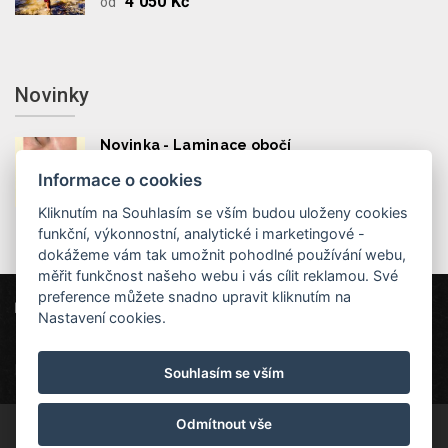
4 050 Kč
ód
Novinky
Novinka - Laminace obočí
Informace o cookies
Kliknutím na Souhlasím se vším budou uloženy cookies
funkční, výkonnostní, analytické i marketingové -
dokážeme vám tak umožnit pohodlné používání webu,
měřit funkčnost našeho webu i vás cílit reklamou. Své
preference můžete snadno upravit kliknutím na
Hotel MAXANT
Frymburk 80, 382 79 Frymburk
Nastavení cookies.
info@hotelmaxant.cz
+420 380 735 229
|
Ochrana dat
|
Partneři
|
Newsletter
Souhlasím se vším
Odmítnout vše
© Copyright 2026 | Všechna práva vyhrazena | Značka Hotel Maxant je