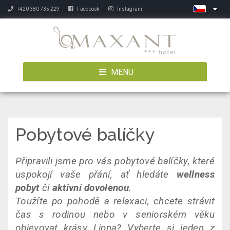
+420 380 735 229
Facebook
Instagram
MENU
Pobytové balíčky
Připravili jsme pro vás pobytové balíčky, které
uspokojí vaše přání, ať hledáte
wellness
pobyt
či
aktivní dovolenou
.
Toužíte po pohodě a relaxaci, chcete strávit
čas s rodinou nebo v seniorském věku
objevovat krásy Lipna? Vyberte si jeden z