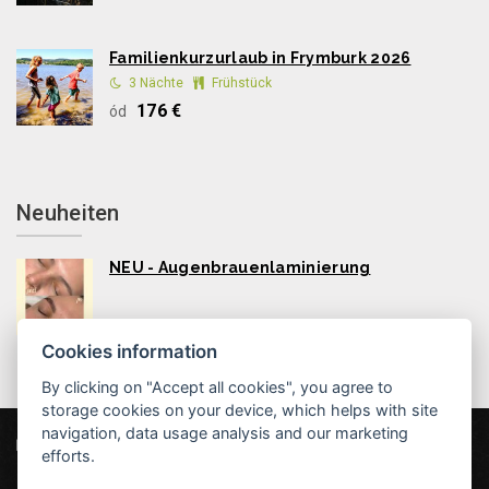
Familienkurzurlaub in Frymburk 2026
3 Nächte
Frühstück
176 €
ód
Neuheiten
NEU - Augenbrauenlaminierung
Cookies information
By clicking on "Accept all cookies", you agree to
storage cookies on your device, which helps with site
navigation, data usage analysis and our marketing
Hotel MAXANT
Frymburk 80, 382 79 Frymburk
efforts.
info@hotelmaxant.cz
+420 380 735 229
|
Datenschutz