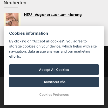
Neuheiten
NEU - Augenbrauenlaminierung
Cookies information
By clicking on "Accept all cookies", you agree to
storage cookies on your device, which helps with site
navigation, data usage analysis and our marketing
Hotel MAXANT
Frymburk 80, 382 79 Frymburk
efforts.
info@hotelmaxant.cz
+420 380 735 229
|
Datenschutz
|
Partner
|
Newsletter
Accept All Cookies
Odmítnout vše
© Copyright 2026 | Alle Rechte vorbehalten | Hotel Maxant ist ein
eingetragenes Warenzeichen
Cookies Prefences