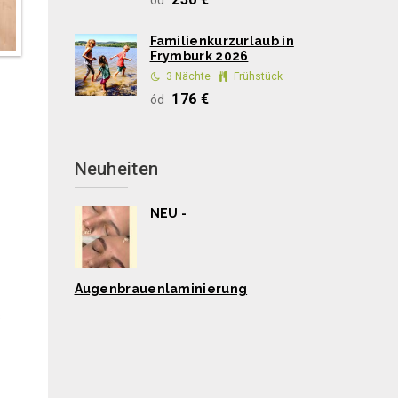
ód
Familienkurzurlaub in
Frymburk 2026
3 Nächte
Frühstück
176 €
ód
Neuheiten
NEU -
Augenbrauenlaminierung
s