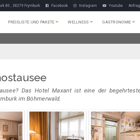
rk 80 , 38279 Frymburk
Facebook
Instagram
Youtube
Anfra
PREISLISTE UND PAKETE
WELLNESS
GASTRONOMIE
nostausee
ausee? Das Hotel Maxant ist eine der begehrtest
rymburk im Böhmerwald.