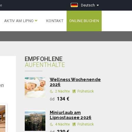
ge
Deutsch
AKTIV AM LIPNO
KONTAKT
ONLINE BUCHEN
EMPFOHLENE
AUFENTHALTE
Wellness Wochenende
en
2026
2 Nächte
Frühstück
134 €
ód
Miniurlaub am
Lipnostausee 2026
4 Nächte
Frühstück
230 €