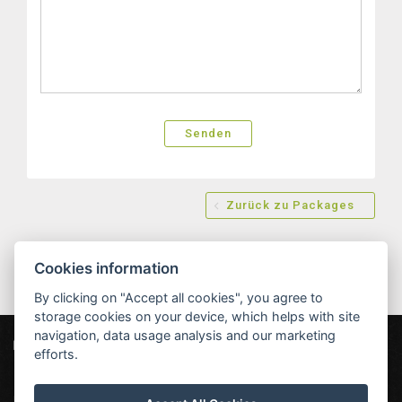
Zurück zu Packages
Cookies information
By clicking on "Accept all cookies", you agree to
storage cookies on your device, which helps with site
navigation, data usage analysis and our marketing
Hotel MAXANT
Frymburk 80, 382 79 Frymburk
efforts.
info@hotelmaxant.cz
+420 380 735 229
|
Datenschutz
|
Partner
|
Newsletter