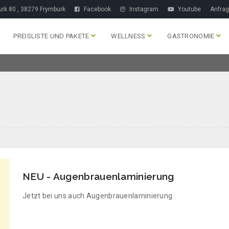
rk 80 , 38279 Frymburk
Facebook
Instagram
Youtube
Anfra
PREISLISTE UND PAKETE
WELLNESS
GASTRONOMIE
NEU - Augenbrauenlaminierung
Jetzt bei uns auch Augenbrauenlaminierung