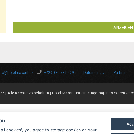
ANZEIGEN
nfo@hotelmaxant.cz
+420 380 735 229
|
Datenschutz
|
Partner
|
26 | Alle Rechte vorbehalten | Hotel Maxant ist ein eingetragenes Warenzeic
ion
Acc
 all cookies", you agree to storage cookies on your