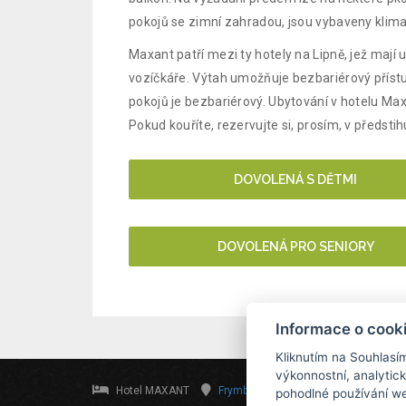
pokojů se zimní zahradou, jsou vybaveny klima
Maxant patří mezi ty hotely na Lipně, jež mají
vozíčkáře. Výtah umožňuje bezbariérový přístu
pokojů je bezbariérový. Ubytování v hotelu Ma
Pokud kouříte, rezervujte si, prosím, v předsti
DOVOLENÁ S DĚTMI
DOVOLENÁ PRO SENIORY
Informace o cook
Kliknutím na Souhlasí
výkonnostní, analytic
Hotel MAXANT
Frymburk 80, 382 79 Frymburk
i
pohodlné používání we