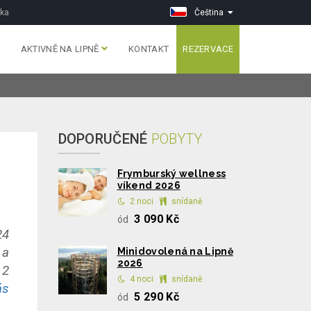
vka
Čeština
AKTIVNĚ NA LIPNĚ
KONTAKT
REZERVACE
DOPORUČENÉ
POBYTY
Frymburský wellness
víkend 2026
2 noci
snídaně
3 090 Kč
ód
24
 a
Minidovolená na Lipně
2026
 2
4 noci
snídaně
ás
5 290 Kč
ód