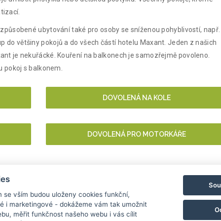
tizací.
 uzpůsobené ubytování také pro osoby se sníženou pohyblivostí, např.
p do většiny pokojů a do všech částí hotelu Maxant. Jeden z našich
xant je nekuřácké. Kouření na balkonech je samozřejmě povoleno.
hu pokoj s balkonem.
DOVOLENÁ NA KOLE
DOVOLENÁ PRO MOTORKÁŘE
ies
Sou
m se vším budou uloženy cookies funkční,
ké i marketingové - dokážeme vám tak umožnit
O
nfo@hotelmaxant.cz
+420 380 735 229
|
Ochrana dat
|
Partneři
|
bu, měřit funkčnost našeho webu i vás cílit