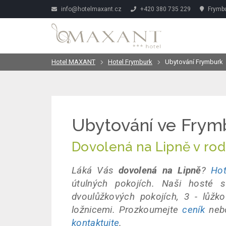
info@hotelmaxant.cz
+420 380 735 229
Frymbu
Hotel MAXANT
Hotel Frymburk
Ubytování Frymburk
Ubytování ve Frym
Dovolená na Lipně v ro
Láká Vás
dovolená na Lipně
?
Hot
útulných pokojích. Naši hosté 
dvoulůžkových pokojích, 3 - lůž
ložnicemi. Prozkoumejte
ceník
ne
kontaktujte
.