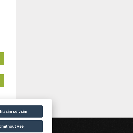
hlasím se vším
dmítnout vše
Newsletter