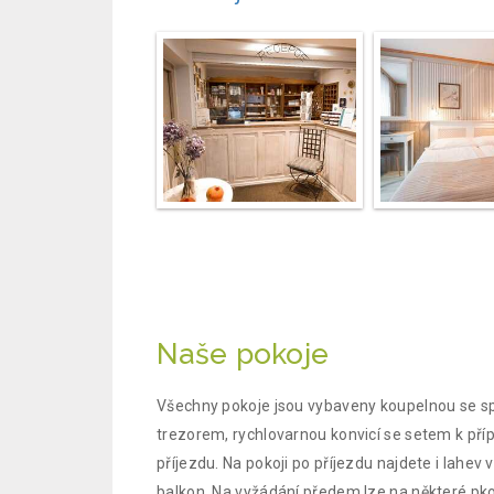
Naše pokoje
Všechny pokoje jsou vybaveny koupelnou se sp
trezorem, rychlovarnou konvicí se setem k pří
příjezdu. Na pokoji po příjezdu najdete i lahe
balkon. Na vyžádání předem lze na některé pko