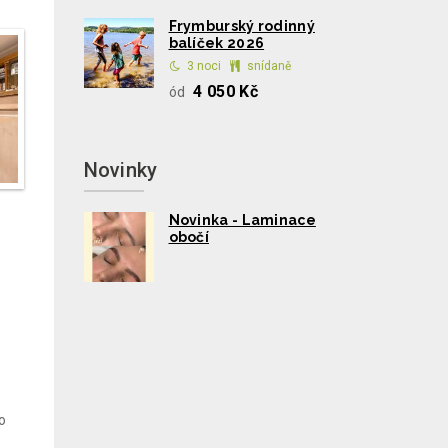
Frymburský rodinný
balíček 2026
3 noci
snídaně
4 050 Kč
ód
Novinky
Novinka - Laminace
obočí
o