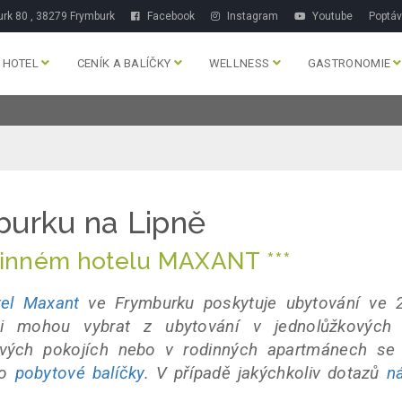
rk 80 , 38279 Frymburk
Facebook
Instagram
Youtube
Poptá
HOTEL
CENÍK A BALÍČKY
WELLNESS
GASTRONOMIE
burku na Lipně
dinném hotelu MAXANT ***
el Maxant
ve Frymburku poskytuje ubytování ve 
si mohou vybrat z ubytování v jednolůžkových
kových pokojích nebo v rodinných apartmánech se
bo
pobytové balíčky
. V případě jakýchkoliv dotazů
n