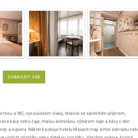
ZOBRAZIT VŠE
rchou a WC, vysoušečem vlasů, televizí se satelitním příjmem,
pravě kávy nebo čaje, malou ledničkou, výběrem čaje a kávy v den
v vody a župany. Některé pokoje hotelu Maxant mají zimní zahradu neb
je umístit přistýlku nebo dětskou postýlku. Všechny pokoje, kromě