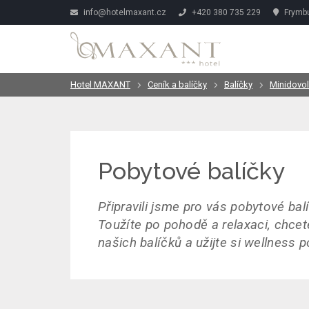
info@hotelmaxant.cz
+420 380 735 229
Frymbu
Hotel MAXANT
Ceník a balíčky
Balíčky
Minidovol
Pobytové balíčky
Připravili jsme pro vás pobytové bal
Toužíte po pohodě a relaxaci, chcet
našich balíčků a užijte si wellness 