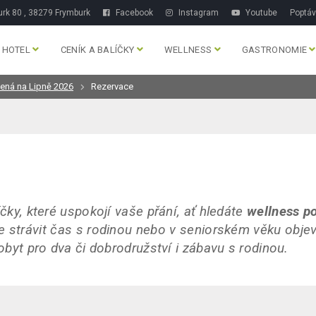
rk 80 , 38279 Frymburk
Facebook
Instagram
Youtube
Poptá
HOTEL
CENÍK A BALÍČKY
WELLNESS
GASTRONOMIE
ená na Lipně 2026
Rezervace
íčky, které uspokojí vaše přání, ať hledáte
wellness p
e strávit čas s rodinou nebo v seniorském věku objev
pobyt pro dva či dobrodružství i zábavu s rodinou.