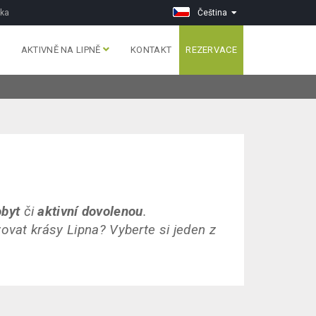
vka
Čeština
AKTIVNĚ NA LIPNĚ
KONTAKT
REZERVACE
obyt
či
aktivní dovolenou
.
ovat krásy Lipna? Vyberte si jeden z