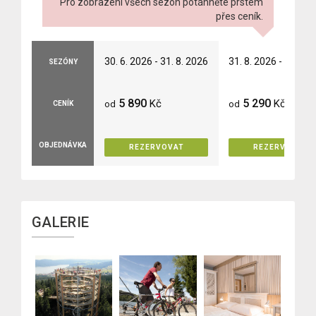
Pro zobrazení všech sezón potáhněte prstem
přes ceník.
30. 6. 2026 - 31. 8. 2026
31. 8. 2026 - 30. 9. 
SEZÓNY
5 890
5 290
Kč
Kč
od
od
CENÍK
OBJEDNÁVKA
REZERVOVAT
REZERVOVAT
GALERIE