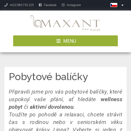
+420 380 735 229
Facebook
Instagram
MENU
Pobytové balíčky
Připravili jsme pro vás pobytové balíčky, které
uspokojí vaše přání, ať hledáte
wellness
pobyt
či
aktivní dovolenou
.
Toužíte po pohodě a relaxaci, chcete strávit
čas s rodinou nebo v seniorském věku
objevovat krásy Lipna? Vyberte si jeden z