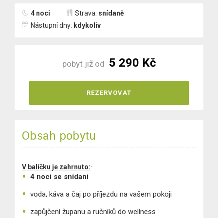
4 noci
Strava:
snídaně
Nástupní dny:
kdykoliv
5 290 Kč
pobyt již od
REZERVOVAT
Obsah pobytu
V balíčku je zahrnuto:
·
4 noci se snídaní
voda, káva a čaj po příjezdu na vašem pokoji
zapůjčení županu a ručníků do wellness