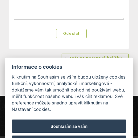
Zpět na pobytové balíčky
Informace o cookies
Kliknutím na Souhlasím se vším budou uloženy cookies
funkční, výkonnostní, analytické i marketingové -
dokážeme vám tak umožnit pohodlné používání webu,
měřit funkčnost našeho webu i vás cílit reklamou. Své
preference můžete snadno upravit kliknutím na
Hotel MAXANT
Frymburk 80, 382 79 Frymburk
Nastavení cookies.
info@hotelmaxant.cz
+420 380 735 229
|
Ochrana dat
|
Partneři
|
Newsletter
Souhlasím se vším