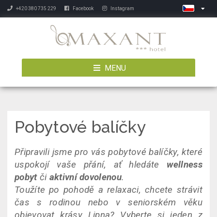
+420 380 735 229
Facebook
Instagram
MENU
Pobytové balíčky
Připravili jsme pro vás pobytové balíčky, které
uspokojí vaše přání, ať hledáte
wellness
pobyt
či
aktivní dovolenou
.
Toužíte po pohodě a relaxaci, chcete strávit
čas s rodinou nebo v seniorském věku
objevovat krásy Lipna? Vyberte si jeden z