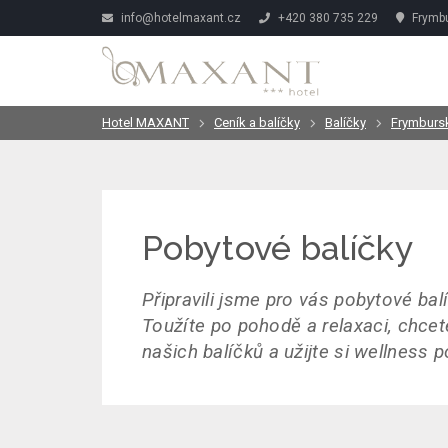
info@hotelmaxant.cz
+420 380 735 229
Frymbu
Hotel MAXANT
Ceník a balíčky
Balíčky
Frymbursk
Pobytové balíčky
Připravili jsme pro vás pobytové bal
Toužíte po pohodě a relaxaci, chcet
našich balíčků a užijte si wellness 