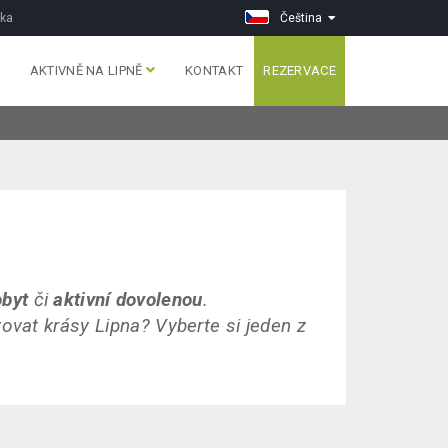
vka
Čeština
AKTIVNĚ NA LIPNĚ
KONTAKT
REZERVACE
obyt
či
aktivní dovolenou
.
ovat krásy Lipna? Vyberte si jeden z